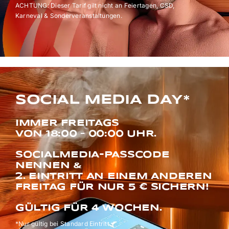
ACHTUNG: Dieser Tarif gilt nicht an Feiertagen, CSD,
Karneval & Sonderveranstaltungen.
SOCIAL MEDIA DAY*
IMMER FREITAGS
VON 18:00 – 00:00 UHR.
SOCIALMEDIA-PASSCODE
NENNEN &
2. EINTRITT AN EINEM ANDEREN
FREITAG FÜR NUR 5 € SICHERN!
GÜLTIG FÜR 4 WOCHEN.
*Nur gültig bei Standard Eintritt.