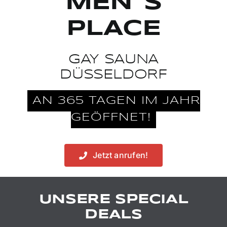
MEN´S
Termine
PLACE
FAQs
GAY SAUNA
DÜSSELDORF
Jobs
AN 365 TAGEN IM JAHR
GEÖFFNET!
Partner
Jetzt anrufen!
UNSERE SPECIAL
DEALS