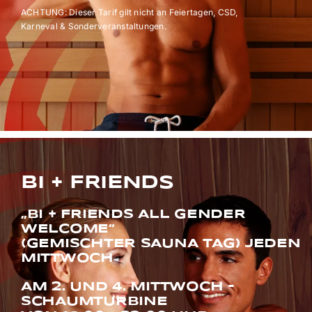
ACHTUNG: Dieser Tarif gilt nicht an Feiertagen, CSD,
Karneval & Sonderveranstaltungen.
BI + FRIENDS
„BI + FRIENDS ALL GENDER
WELCOME“
(GEMISCHTER SAUNA TAG) JEDEN
MITTWOCH
AM 2. UND 4. MITTWOCH -
SCHAUMTURBINE