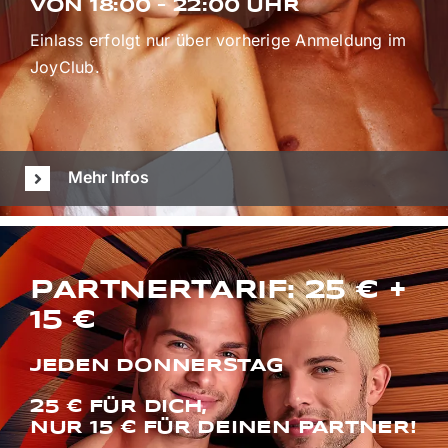
VON 18:00 – 22:00 UHR
Einlass erfolgt nur über vorherige Anmeldung im
JoyClub.
Mehr Infos
PARTNERTARIF: 25 € +
15 €
JEDEN DONNERSTAG
25 € FÜR DICH,
NUR 15 € FÜR DEINEN PARTNER!