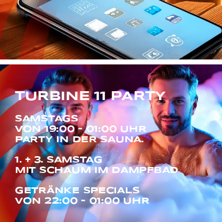
TURBINE 11 PARTY
SAMSTAGS
VON 19:00 - 01:00 UHR
PARTY IN DER SAUNA.
1. + 3. SAMSTAG
MIT SCHAUM IM DAMPFBAD
GETRÄNKE SPECIALS
VON 22:00 - 01:00 UHR