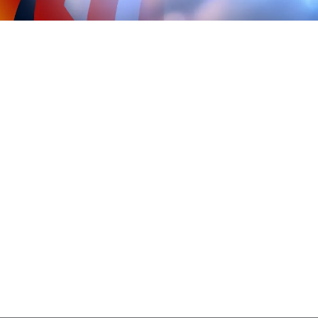
WELLNESS SONNTAG
AUFGÜSSE 15:00 – 19:00 UHR
CRUISING NON STOP
DURCHGEHEND GEÖFFNET BIS
MONTAG 01:00 UHR
KAFFEEKLATSCH
SCHAUMTURBINE IM DAMPFBAD
16:00 – 20:00 UHR
(JEDEN 2. UND 4. SONNTAG)